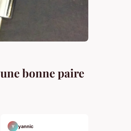
d'une bonne paire
yannic
Y