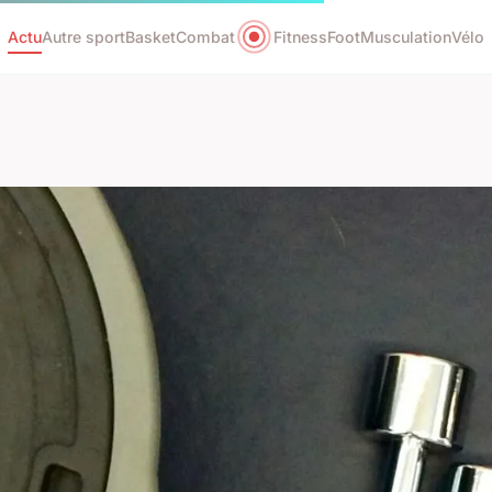
Actu
Autre sport
Basket
Combat
Fitness
Foot
Musculation
Vélo