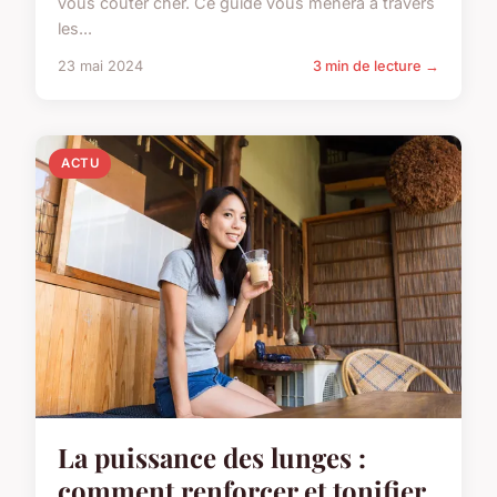
vous coûter cher. Ce guide vous mènera à travers
les...
23 mai 2024
3 min de lecture →
ACTU
La puissance des lunges :
comment renforcer et tonifier