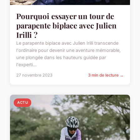
Pourquoi essayer un tour de
parapente biplace avec Julien
Irilli ?
Le parapente biplace avec Julien Irilli transcende
l'ordinaire pour devenir une aventure mémorable,
une plongée dans les hauteurs guidée par
l'experti...
27 novembre 2023
3 min de lecture →
ACTU