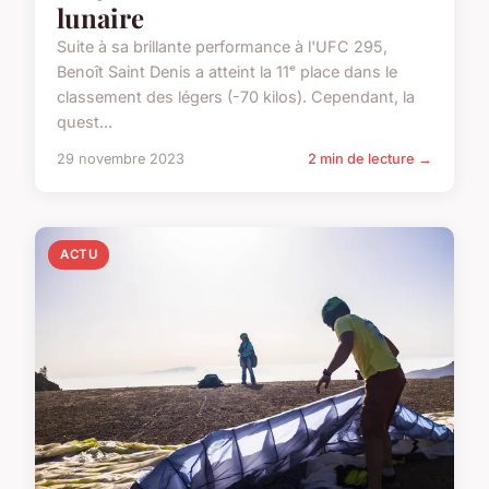
lunaire
Suite à sa brillante performance à l'UFC 295,
Benoît Saint Denis a atteint la 11ᵉ place dans le
classement des légers (-70 kilos). Cependant, la
quest...
29 novembre 2023
2 min de lecture →
ACTU