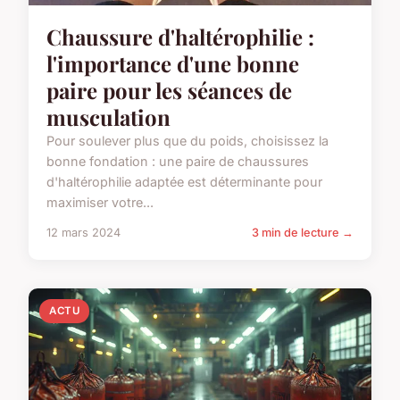
Chaussure d'haltérophilie :
l'importance d'une bonne
paire pour les séances de
musculation
Pour soulever plus que du poids, choisissez la
bonne fondation : une paire de chaussures
d'haltérophilie adaptée est déterminante pour
maximiser votre...
12 mars 2024
3 min de lecture →
ACTU